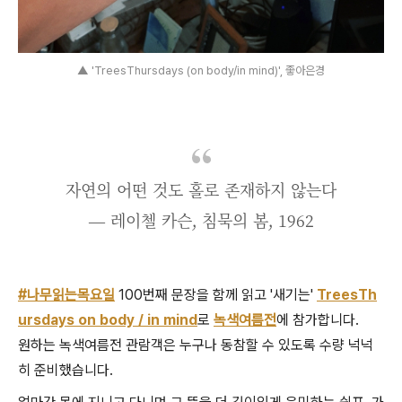
▲ 'TreesThursdays (on body/in mind)', 좋아은경
자연의 어떤 것도 홀로 존재하지 않는다
― 레이첼 카슨, 침묵의 봄, 1962
#나무읽는목요일
100번째 문장을 함께 읽고 '새기는'
TreesTh
ursdays on body / in mind
로
녹색여름전
에 참가합니다.
원하는 녹색여름전 관람객은 누구나 동참할 수 있도록 수량 넉넉
히 준비했습니다.