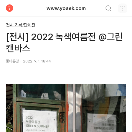
검색하기
www.yoaek.com
티스토리
전시 기록/단체전
[전시] 2022 녹색여름전 @그린
캔바스
좋아은경
2022. 9. 1. 18:44