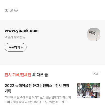
(새창열림)
로그 정보
www.yoaek.com
예술가 좋아은경
구독하기
더보기
전시 기록/단체전
의 다른 글
2022 녹색여름전 @그린캔바스 : 전시 현장
기록
글 내용
"하루하루 삶 속에 작은 이야기들,마음을 열게하고 미소 지
으며 기쁨을 함께 나누는 것이면 그 무엇이든놓고 걸고 보