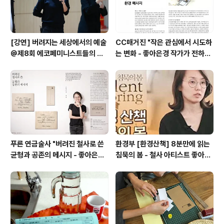
[강연] 버려지는 세상에서의 예술
CC매거진 "작은 관심에서 시도하
@제8회 에코페미니스트들의 컨
는 변화 - 좋아은경 작가가 전하는
퍼런스 (+ 여성주의저널 일다 "달
환경 메시지"
력, 빵 끈, 채소 묶은 폐철사로 작업
합니다")
푸른 연금술사 "버려진 철사로 쓴
환경부 [환경산책] 8분만에 읽는
균형과 공존의 메시지 - 좋아은경
침묵의 봄 - 철사 아티스트 좋아은
작가"
경