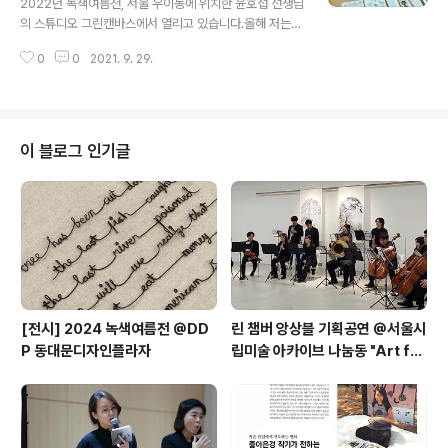
2022년 녹색여름전, 서울 우이동에 위치한 윤호섭 선생님
방법으로 표현한 시민들의 다양한 작품을 우편으로 받았어
의 스튜디오 그린캔바스에서 열리고 있습니다.올해 저는
요.필사 예시 자료로 ①IPCC 지구온난화 1.5도 특별보고
나무 사진 연작 중 [여기, 이팝나무]와 폐현수막 원단을 재
서 ②그레타 툰베리의 2019 UN 행동정상회의 연설 ③에
0
0
2021. 9. 29.
사용해 만든 가방 [가방으로 한 번 더]를 출품했습니다.관
코페미니스트..
람객은 리플렛을 펼쳐 보며 전시장에서 출품작 찾는 관람
미션에 참여할 수 있습니다."[나무를 심은 사람] 책 손으로
쓰기, 버려지는 끈끈한 테잎 덧붙여 공 만들기,'가슴 속에
나무를 가꾸고 있으면 새가 날아올지 모른다' 시구 재구성
이 블로그 인기글
하기, 잘 말린 소똥, 지렁이 똥 등미학적 가치가 중심이 아
닌 단순 소박한 노동에 가까운 수고의 결과물이 전시되는
자리입니다.악천후와 코로나 창궐의 와중에서 투병 중 후
손을 위해 생태시 휘호 써 주신 양희석 님, 여러 해 어린이
들 [나무를 심은 사람] 책..
[전시] 2024 녹색여름전 @DD
린 챔버 앙상블 기획공연 @서울시
P 동대문디자인플라자
립미술 아카이브 나눔동 "Art for
the Earth: 예술로 만나는 환경
의 소리와 색" 협업