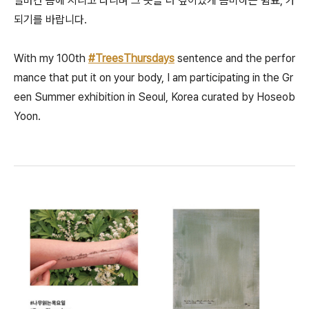
얼마간 몸에 지니고 다니며 그 뜻을 더 깊이있게 음미하는 쉼표, 가
되기를 바랍니다.
With my 100th
#TreesThursdays
sentence and the perfor
mance that put it on your body, I am participating in the Gr
een Summer exhibition in Seoul, Korea curated by Hoseob
Yoon.