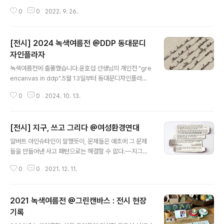
며 공감하는 자리입니다.남녀노소, 출신, 인종, 종교, 신념,
0
0
2022. 9. 26.
전문가와 아마추어 구분없이누구나 함께하는 전시회입니
다."—윤호섭 (녹색여름전 인사말 중에서) 녹색여름전202
2.8.31(수) - 9.30(금)오전 11시 - 오후 5시 휴관 없음, 입
[전시] 2024 녹색여름전 @DDP 동대문디
장료 없음그린캔바스(북한산우이역 2번 출구)https://pla
ce.map.kakao.com/1860470153주최: 그린캔바스
자인플라자
글 내용
후원: 매터스인류크, 범우연합, 보틀팩토리, 송석재단, GR
녹색여름전에 출품했습니다.윤호섭 선생님의 개인전 "gre
EENSEEDS, STAEDTLER [전시] 2022 녹색여름전 @
encanvas in ddp".5월 13일부터 동대문디자인플라자
그린캔바스자연의 어떤 것도 홀로 존재하지 않는다― 레이
3층 둘레길갤러리에서 열리고 있습니다.[포커스 인터뷰]
첼 카슨, 침묵의 봄, 1962#나무읽는목요일 1..
0
0
2024. 10. 13.
DDP에 펼쳐진 그린 캔버스, 윤호섭 디자이너8월 29일 부
터는 같은 공간에서 2024 녹색여름전을 함께 관람하실 수
있습니다.저는 이번 녹색여름전에 #나무읽는목요일 연작
[전시] 지구, 쓰고 그리다 @여성환경연대
중 '아메리카 원주민 속담' 철사 필사로 참가했습니다.녹색
글 내용
여름전 2024.8.29(금) - 9.29(일)DDP 동대문디자인플
알버트 아인슈타인이 말했듯이, 문제들은 애초에 그 문제
라자 3층 둘레길갤러리오전 10시 - 오후 8시추석 당일 휴
들을 만들어낸 사고 패턴으로는 해결할 수 없다.—지그문
관, 입장료 없음주최: 그린캔바스 후원: 송석재단, STAED
트 바우만 (1925-2017) 전시 [지구, 쓰고 그리다']에 참
TLER
0
0
2021. 12. 11.
가합니다.저는 철사로 알버트 아인슈타인의 문장을 필사한
작업 solve our problems with (_________) 과 함께,
해당 문장이 인용된 지그문트 바우만의 글을 작은 치약박
2021 녹색여름전 @그린캔바스 : 전시 현장
스 뒷면에 필사해 출품했습니다.여성환경연대는 지난 11
월, 특별한 공모전을 열었습니다.기후위기와 관련된 글을
기록
글 내용
필사하거나, 글을 읽고 느낀 점을 그림이나 사진 등 다양한