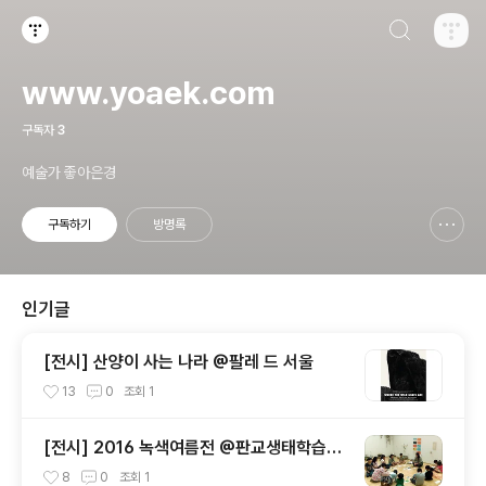
검색하기
티스토리
www.yoaek.com
구독자
3
예술가 좋아은경
구독하기
방명록
신고하기 레이어
열기
인기글
[전시] 산양이 사는 나라 @팔레 드 서울
13
0
조회
1
[전시] 2016 녹색여름전 @판교생태학습원
+ 워크숍
8
0
조회
1