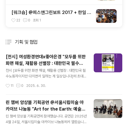
[워크숍] @피스앤그린보트 2017 + 한일 토
크콘서트 <공존> 패널 참여
22
0
조회
1
기획 및 협업
분류 전체보기
주요 글 목록
[전시] 여성환경연대x좋아은경 "모두를 위한
화면 해설, 재활용 선별장 : 대한민국 필수노
글 내용
동자이지만 다치면서 일하는 게 일상입니다"
전시 [모두를 위한 화면 해설, 재활용 선별장 : 대한민국 필
수노동자이지만 다치면서 일하는 게 일상입니다]에 초대합
니다.전시장에 직접 방문하지 않더라도 사진과 화면 해설
작성시간
11
0
2025. 6. 30.
이 있으면 그곳이 어디든 전시장이 된답니다. 포스터에 담
긴 큐알 코드를 스캔해보세요. 재활용 선별장- 선별원을 만
나기 위한 여성환경연대 모찌의 여정실천하는 에코페미니
린 챔버 앙상블 기획공연 @서울시립미술 아
스트들의 플랫폼 [여성환경연대]에는 여성건강팀이 있어
카이브 나눔동 "Art for the Earth: 예술로
요. 팀장 모찌(안현진)님은 여성환경연대에서 일하는 9년
글 내용
만나는 환경의 소리와 색" 협업
동안 월경권 운동 등 환경 파괴가 여성의 몸과 삶에 미치는
린 챔버 앙상블 기획공연에 참여했습니다. 공연은 2025년
영향을 살피는 일을 해오고 있습니다. 모찌님은 재활용 선
4월 24일, 서울시립미술 아카이브 나눔동에서 열렸습니
별장, 특히 그곳에서 일하는 노동자들에 대한 관심이 많았
다.이번 공연 "Art for the Earth: 예술로 만나는 환경의