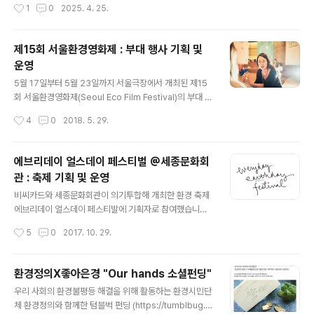
작성시간
1
0
2025. 4. 25.
어요. 대부분이 중장년 여성이고, 지방의 민간 업체에는 이
소리와 색"은 4월 20일 장애인의 날과 4월 22일 지구의
주민 여성도 많다는 소문은 무성한데, 그 ..
날을 기념하며 기획되었습니다. 김은정 감독님의 연출 아
래 음악 공연과 전시가 융합된, 공연 프로그램에 맞춰 연주
제15회 서울환경영화제 : 부대 행사 기획 및
자와 관객이 모두 움직이는 이동형 공연이었습니다.장애,
운영
비장애 예술가들이 함께 경계를 허물고 함께 성장하는 미
글 내용
래를 그리는 린 챔버 앙상블 단원들은 아름다운 공존의 선
5월 17일부터 5월 23일까지 서울극장에서 개최된 제15
율을 들려주었습니다. 서울시국악관현악단 박경미 피리 연
회 서울환경영화제(Seoul Eco Film Festival)의 부대 행
주자님께서 한국의 전통 선율을 더해주셨습니다.한국화 박
사를 기획하고 운영하였습니다. 부대행사는 1층 키홀에서
작성시간
4
0
2018. 5. 29.
현진 작가님은 '호접도'를 통해 경계를 넘어 조화를 이루는
진행되었습니다.부대 행사는 크게 상설 프로그램과 특별
공존의 아름다움을 전했고,..
프로그램 두 가지로 구성했습니다.영화제 기간 동안 언제
든 참여할 수 있는 상설 프로그램으로 세 가지 워크숍 1) 플
에브리데이 얼스데이 페스티벌 @세종문화회
립북, 에코 짤 만들기 2) 종이로 무엇이든, 시네마 꼴라쥬
관 : 축제 기획 및 운영
3) 거치대 3분접기를 준비했습니다. 극장에서 버려지는 폐
글 내용
종이 자원을 적극 활용해 손으로 만드는 창작의 즐거움을
비씨카드와 세종문화회관이 의기투합해 개최한 환경 축제
전하고자 했습니다. 참가 신청을 받는 특별 프로그램으로
에브리데이 얼스데이 페스티발에 기획자로 참여했습니다.
는 영화제에서 상영되는 국내외 환경 영화와 한국에서 활
지난 3개월 동안 열심히 꾸린 페스티발, 무사히 잘 마쳤습
작성시간
5
0
2017. 10. 29.
발히 활동하고 있는 환경 예술가를 매칭하는 특별 프로그
니다.페스티벌의 시작은 비씨카드의 "페이퍼리스" 사업입
램 "에코 필름 X 에코 ..
니다.비씨카드는 신용카드 결제 후 영수증 출력 여부를 선
택할 수 있는 포스계산대를 개발하여 씨유, 세븐일레븐 등
환경정의X좋아은경 "Our hands 소셜펀딩"
협력 가맹점에 보급했습니다. 영수증 출력을 줄여 환경기
글 내용
우리 사회의 환경불평등 해결을 위해 활동하는 환경시민단
금으로 적립, 그동안 중국에 숲을 만들어왔다고 합니다.이
체 환경정의와 함께한 텀블벅 펀딩 (https://tumblbug.c
와 더불어 올해는 대국민캠페인으로서 환경과 예술을 결합