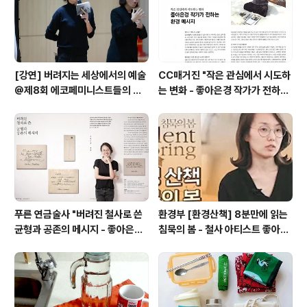
[강연] 버려지는 세상에서의 예술
CC매거진 "작은 관심에서 시도하
@제8회 에코페미니스트들의 컨
는 변화 - 좋아은경 작가가 전하는
퍼런스 (+ 여성주의저널 일다 "달
환경 메시지"
력, 빵 끈, 채소 묶은 폐철사로 작업
합니다")
푸른 연금술사 "버려진 철사로 쓴
환경부 [환경산책] 8분만에 읽는
균형과 공존의 메시지 - 좋아은경
침묵의 봄 - 철사 아티스트 좋아은
작가"
경