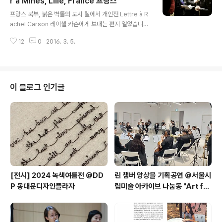
r à Mines, Lille, France 프랑스
글 내용
해 전시 공간을 꽉 채울 정도로 많은 분이 찾아주셨습니다.
프랑스 북부, 붉은 벽돌의 도시 릴에서 개인전 Lettre à R
전시를 물심양면으로 도와준 두 친구 파올라와 쥴리의 친
achel Carson 레이첼 카슨에게 보내는 편지 열었습니다.
구, 가족들도 귀한 걸음 해주셨습니다. 오픈 행사는 영어와
릴 중심가에 위치한 Le Bar à Mines의 실내 벽면에 작품
프랑스어로 진행하였습니다. 한국에서..
12
0
2016. 3. 5.
설치했고, 낮에 거리를 다니는 사람들이 들여다 볼 수 있도
록 창문을 활용했습니다.2월 23일부터 27일까지 일주일
의 전시 기간 동안 전시 공간에 나가 관람객을 맞았습니다.
특히 불균형 상태로 균형을 나타내는 균형 연작에 집중해
이야기를 나누었습니다. 균형에 대한 다양한 시선과 독특
이 블로그 인기글
한 해석을 들을 수 있는 시간이었습니다. « Lettre à Rac
hel Carson »une Exposition de Yoa EKDu 23 au
27 Février 2016 (18h à 0h)Le Bar à Mines 11 Plac
e..
[전시] 2024 녹색여름전 @DD
린 챔버 앙상블 기획공연 @서울시
P 동대문디자인플라자
립미술 아카이브 나눔동 "Art for
the Earth: 예술로 만나는 환경
의 소리와 색" 협업