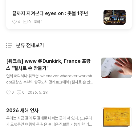
끝까지 지켜본다 eyes on : 촛불 1주년
4
0
조회
1
분류 전체보기
주요 글 목록
[워크숍] www @Dunkirk, France 프랑
스 "철사로 손 만들기"
글 내용
언제 어디서나 워크숍! whenever wherever worksh
op!프랑스 북부의 항구도시 덩케르크에서 [철사로 손 만들
기] 워크숍을 진행했습니다. 지역의 극단에서 운영하는 시
작성시간
0
0
2026. 5. 29.
민 참여형 연극 프로그램에서 만난 인연으로 결성된 느슨
한 모임. 이따금 "예술의 밤 art night"을 연다고 하는데 저
의 방문 소식이 전해지자 자연스럽게 자리가 만들어졌어
2026 새해 인사
요. 준비된 철사가 무척 허술하고 부실해 원하는 형태로 만
글 내용
우리는 지금 길이 두 갈래로 나뉘는 곳에 서 있다. (...)우리
들기는 어려움을 겪었지만, 이내 의외성이 주는 즐거움을
가 오랫동안 여행해 온 길은 놀라운 진보를 가능케 한 너무
한껏 만끽했습니다.활짝 열려 있는 다정한 손들에게 감사
나 편안하고 평탄한 고속도로였지만 그 끝에는 재앙이 기
의 인사를 전합니다. "100% free bus, 7 days a wee
다리고 있다. 아직 가지 않은 다른 길은 지구의 보호라는 궁
k" 인구 8만 명(광역권 20만 명)의 도시 덩케르크에서는