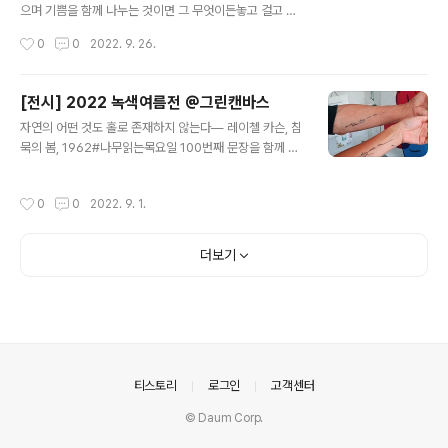
시의적절해 보입니다. 현재 우리가 겪고 있는 다양한 문제
으며 기쁨을 함께 나누는 것이면 그 무엇이든놓고 걸고 보
들을 되짚어 볼 수 있는 문장으로 가득합니다.바다 생태계
며 공감하는 자리입니다.남녀노소, 출신, 인종, 종교, 신념,
작성시간
0
0
2022. 9. 26.
에 대한 과학적 지식을 아름다..
전문가와 아마추어 구분없이누구나 함께하는 전시회입니
다."—윤호섭 (녹색여름전 인사말 중에서) 녹색여름전202
2.8.31(수) - 9.30(금)오전 11시 - 오후 5시 휴관 없음, 입
[전시] 2022 녹색여름전 @그린캔바스
장료 없음그린캔바스(북한산우이역 2번 출구)https://pla
글 내용
자연의 어떤 것도 홀로 존재하지 않는다― 레이첼 카슨, 침
ce.map.kakao.com/1860470153주최: 그린캔바스
묵의 봄, 1962#나무읽는목요일 100번째 문장을 함께 읽
후원: 매터스인류크, 범우연합, 보틀팩토리, 송석재단, GR
고 '새기는' TreesThursdays on body / in mind로
EENSEEDS, STAEDTLER [전시] 2022 녹색여름전 @
녹색여름전에 참가합니다.원하는 녹색여름전 관람객은 누
그린캔바스자연의 어떤 것도 홀로 존재하지 않는다― 레이
작성시간
0
0
2022. 9. 1.
구나 동참할 수 있도록 수량 넉넉히 준비했습니다.얼마간
첼 카슨, 침묵의 봄, 1962#나무읽는목요일 1..
몸에 지니고 다니며 그 뜻을 더 깊이있게 음미하는 쉼표, 가
되기를 바랍니다.With my 100th #TreesThursdays
더보기
sentence and the performance that put it on you
r body, I am participating in the Green Summer
exhibition in Seoul, Korea curated by Hoseob Y
oon. 녹색여름전2022.8.3..
의안내
티스토리
로그인
고객센터
© Daum Corp.