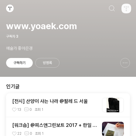
검색하기
티스토리
www.yoaek.com
구독자
3
예술가 좋아은경
구독하기
방명록
신고하기 레이어
열기
인기글
[전시] 산양이 사는 나라 @팔레 드 서울
13
0
조회
1
[워크숍] @피스앤그린보트 2017 + 한일 토
크콘서트 <공존> 패널 참여
22
0
조회
1