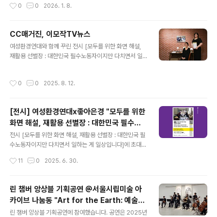
작성시간
0
0
2026. 1. 8.
극적인 목적지에 도달할 수 있는 마지막이자 유일한 기회
모든 승객에게 대중교통이 무료입니다.- 다섯 개의 주요
라 할 수 있다.그 선택은 우리 자신에게 달려있다.—레이첼
버..
카슨(1907-1964), 침묵의 봄We stand now where t
CC매거진, 이모작TV뉴스
wo roads diverge. (...)The road we have long b
글 내용
een traveling is deceptively easy, a smooth sup
여성환경연대와 함께 꾸린 전시 [모두를 위한 화면 해설,
erhighway on which we progress with great sp
재활용 선별장 : 대한민국 필수노동자이지만 다치면서 일
eed, but at its end lies di..
하는 게 일상입니다] 기사가 CC매거진과 이모작TV뉴스
에 실렸습니다.× 화면 해설 바로 보기 :https://www.eco
작성시간
0
0
2025. 8. 12.
fem.or.kr/99× 전시를 준비하며 쓴 글 :https://yoaek.t
istory.com/m/entry/description-for-all-Recyclin
g-Facilities 지속 가능한 환경실천, 재활용 선별의 중심
[전시] 여성환경연대x좋아은경 "모두를 위한
에 '사람이 있습니다.매일 고민한다. 기후위기 시대에 내가
화면 해설, 재활용 선별장 : 대한민국 필수노
할 수 있는 일은 무엇일지. 대표적으로 '재활용 쓰레기 분리
글 내용
동자이지만 다치면서 일하는 게 일상입니다"
배출'이 있다. 한 사람이 매일 버리는 쓰레기의 무게는 평균
전시 [모두를 위한 화면 해설, 재활용 선별장 : 대한민국 필
1kg이라고 한다. 그래서 쓰레기를 만들면 늘 죄책감이 드
수노동자이지만 다치면서 일하는 게 일상입니다]에 초대합
는데, 이 쓰레기가..
니다.전시장에 직접 방문하지 않더라도 사진과 화면 해설
작성시간
11
0
2025. 6. 30.
이 있으면 그곳이 어디든 전시장이 된답니다. 포스터에 담
긴 큐알 코드를 스캔해보세요. 재활용 선별장- 선별원을 만
나기 위한 여성환경연대 모찌의 여정실천하는 에코페미니
린 챔버 앙상블 기획공연 @서울시립미술 아
스트들의 플랫폼 [여성환경연대]에는 여성건강팀이 있어
카이브 나눔동 "Art for the Earth: 예술로
요. 팀장 모찌(안현진)님은 여성환경연대에서 일하는 9년
글 내용
만나는 환경의 소리와 색" 협업
동안 월경권 운동 등 환경 파괴가 여성의 몸과 삶에 미치는
린 챔버 앙상블 기획공연에 참여했습니다. 공연은 2025년