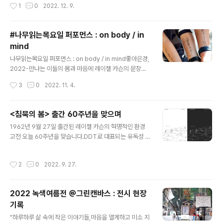
작성시간
1
0
2022. 12. 9.
행동이 행동 구독자를 위해 마련한 자리에 생활 속 사회적
행동을 함께 찾아나서는 '생활학자'로 초대되었어요.철사
제본 없는 친환경 달력 더 편한 달력 제작기를 소개하고, 해
#나무읽는목요일 퍼포먼스 : on body / in
지난 달력을 해체하는 행동을 함께하였습니다.더불어 나무
mind
읽는목요일 나무문장을 몸과 마음에 새겼습니다. 강연 내
글 내용
용, 시사인 지면에 소개되었습니다.시사IN ╳ 오늘의행동
나무읽는목요일 퍼포먼스 : on body / in mind좋아은경,
공동 캠페인지구를 위해 달력을 분해하세요장일호 기자새
2022-만나는 이들의 몸과 마음에 레이첼 카슨의 문장을
해 첫 주말에 하기 좋은 일은 뭘까? 지난해 달력을 처분하
'새기는' on body / in mind 퍼포먼스를 이어가고 있
작성시간
3
0
2022. 11. 4.
려다가 주저하며 내려놓았던 경험은 혼자만의 것이 아니
다."자연의 어떤 것도 홀로 존재하지 않는다—(In nature,
다. 종이로 분류하면 될 것 같지만 그리..
nothing exists alone— Rachel Carson)"는 레이첼
카슨의 혁명적 고전 에서 발췌했다.이는 나무와 숲에 관련
<침묵의 봄> 출간 60주년을 맞으며
된 글귀를 철사로 필사해 매주 목요일마다 공개하는 #나무
글 내용
1962년 9월 27일 출간된 레이첼 카슨의 혁명적인 환경
읽는목요일 프로젝트의 100번째 문장이다.철사로 쓴 문장
고전 오늘 60주년을 맞습니다.DDT로 대표되는 유독성 화
을 며칠간 지속되는 타투로 만들었다.이를 전시장뿐만 아
학물질 오남용에 대한 경고를 담고 있는 은 기술 · 산업의
니라 거리, 공공장소, 일상생활 속에서 만난 사람들의 신체
발전과 고도성장을 맹목적으로 추구하던 시대에 집필되었
잘 보이는 곳(주로 팔)에 부착한다.대개 이런 과정을 거친
작성시간
2
0
2022. 9. 27.
습니다.레이첼 카슨은 인간이 땅과 물, 동식물은 물론 인간
다. 낯선 이와 눈이 마주쳐 이야기 나눈다...
스스로를 파괴하고 있는 것은 아닌지 명징하게 질문하고
답을 이끌어냈습니다. 그야말로 세상을 바꾼 책입니다. 우
2022 녹색여름전 @그린캔바스 : 전시 현장
리는 이전으로 되돌아갈 수 없습니다.60년 전에 쓰인 의
기록
메시지는 여전히 유효합니다. 책의 어느 부분을 펼쳐 읽어
글 내용
도 녹슬지 않고 오히려 그 어느 때보다 지금 이 책을 읽기에
"하루하루 삶 속에 작은 이야기들,마음을 열게하고 미소 지