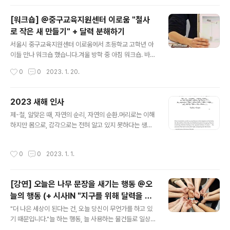
철사 재료를 손질하고 작업하는 모습이 담겼어요.탄소발자
국 저감을 위한 일상 속 실천 방법으로 달력과 노트의 철사
[워크숍] @중구교육지원센터 이로움 "철사
를 분리하는 방법을 소개했습니다.더불어 [나무읽는목요
로 작은 새 만들기" + 달력 분해하기
일] 프로젝트에서 철사로 옮겨 쓴 여러 문장 중 아룬다티 로
글 내용
이의 글을 소개했습니다.희망은 지표면의 가장 낮은 곳에
서울시 중구교육지원센터 이로움에서 초등학교 고학년 아
서 자라난다.숲과 산과 강이 자신들을 보호한다는 사실을
이들 만나 워크숍 했습니다.겨울 방학 중 아침 워크숍. 바람
깨닫고일상적인 투쟁에 나선 사람들의 어깨동무 안에서 자
매섭게 차가웠는데도 두 반 모두 씩씩하게 찾아와 주었습
작성시간
0
0
2023. 1. 20.
라난다."—아룬다티 로이 (1961- ) Arirang TV, The G
니다. 코로나19로 보편화된 비대면 강연을 지양해 왔기에
REERners, Ep.2W..
모처럼 어린이 만나는 자리가 무척 설렜어요. 더 가깝게 만
나고 싶어 화면으로 보는 슬라이드쇼 대신 스크랩북을 준
2023 새해 인사
비해 옹기종기 둘러앉았습니다. 오래 알고 지낸 듯 편안한
글 내용
제-철, 알맞은 때, 자연의 순리, 자연의 순환.머리로는 이해
분위기, 장난치고 웃다가도 발휘되는 집중력, 무엇보다 자
하지만 몸으로, 감각으로는 전혀 알고 있지 못하다는 생각
기 생각을 주저 없이 내놓고, 서로 경청하는 모습에 놀랐습
을 합니다.도시에서 나고 자라서 그렇다는 핑계는 인제 그
니다. 아이들이 그동안 이로움 센터를 통해 다양한 친구 만
만 넣어두고... 반복되는 자연의 순환 속으로 들어가 아름다
나고 어울리며 새로운 것을 배우고 익혀왔다는 인상 받았
작성시간
0
0
2023. 1. 1.
움과 더불어 상징적인 무언가를 발견하고, 영원한 치유를
습니다.먼저, 제 작업을 보여주며 레이첼 카슨의 '침묵의
얻을 수 있도록 해야겠습니다. 올해도 레이첼 카슨의 글로
봄' 이야기 나누었습니다. 이어서 버려지..
새해 인사를 올립니다.
[강연] 오늘은 나무 문장을 새기는 행동 @오
늘의 행동 (+ 시사IN "지구를 위해 달력을 분
글 내용
해하세요")
"더 나은 세상이 된다는 건, 오늘 당신이 무언가를 하고 있
기 때문입니다."늘 하는 행동, 늘 사용하는 물건들로 일상의
행동을 제안하는 커뮤니케이션 그룹 [오늘의행동].오늘의