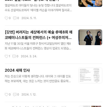
여름전 2024.8.29(금) - 9.29(일)DDP 동대문디자인플
글 내용
라자 3층 둘레길갤러리오전 10시 - 오후 8시추석 당일 휴
엘살바도르 아이들의 빛나는 눈빛 전합니다.엘살바도르의
관, 입장료 없음주최: 그린캔바스 후원: 송석재단, STAED
수도 산살바도르에서 '레이첼 카슨을 이야기하며 철사로
TLER
새 만들기 워크숍' 했습니다.삼삼오오 동네 아이들 모인 자
작성시간
0
0
2024. 5. 11.
리, "우리 철사로 새 만들어볼까요?" 제 한마디에 "아, 너무
신나요"하고 두 손 주먹 쥐고 발 구르며 활짝 웃는 모습에
눈물이 날 뻔했어요.창고에서 찾은 철사가 두껍워 구부리
[강연] 버려지는 세상에서의 예술 @제8회 에
기 무척 어려웠는데 아이들 개의치 않고 천진난만하게 이
코페미니스트들의 컨퍼런스 (+ 여성주의저널
리저리 손쓰는 모습에 크게 감동했습니다.흔쾌히 만남 마
글 내용
일다 "달력, 빵 끈, 채소 묶은 폐철사로 작업합
련해 준 Gamaliel Scholarship 관계자분들께 감사 인사
지난 11월 30일 서울 마포구 창비서교빌딩에서 열린 제8
니다")
드립니다.Shining eyes of El Salvador.I had the op
회 에코페미니스트들의 컨퍼런스 영상이 업로드 되었습니
portunity to talk about Rachel Carson and make
다.더불어 에 강연을 바탕으로 정리된 기사가 게재되었습
작성시간
1
0
2024. 3. 24.
birds out of wir..
니다.[강연2] 버려지는 세상에서의 예술매일 너무 많은 것
들이 너무 쉽게 버려지는 세상. 버려지는 세상 속에서 잠깐
의 쓰임을 하고 쓰레기 봉투로 들어가는 철사는 어떤 것이
2024 새해 인사
있을까요? 버려지는 다양한 철사를 재료로 삼은 예술가에
글 내용
저는 진심으로 이렇게 생각합니다. 아이와 그 아이를 인도
게 이 세상은 어떤 의미일까요? 과잉 생산에 기초한 문화
하는 부모에게, 아는 것은 느끼는 것의 반만큼도 중요하지
속에서 우리의 손을 어떻게 써야 할지 고민과 생각을 나눕
않습니다.사실이 훗날 지식과 지혜를 만들어내는 씨앗이라
니다.[연사 소개] 좋아은경, 친환경 예술가버려지는 철사로
면 정서와 오감의 인상은 그 씨앗이 자라나는 비옥한 토양
작업하는 철사 아티스트. 달력의 용수철에서 시작된 첫 작
작성시간
0
0
2024. 1. 12.
입니다. 어린 시절은 그 흙을 준비하는 시기입니다.아름다
품에 '침묵의 봄'이라는 제목을 붙이며 작업을 시작했습니
움, 새로움과 미지에 대한 흥분, 동정심, 연민, 감탄 혹은 사
다. 작업, 전시, 워크숍을 통해 균형과 ..
랑의 감정과 같은 감각이 깨어나고 나면 우리는 그 정서적