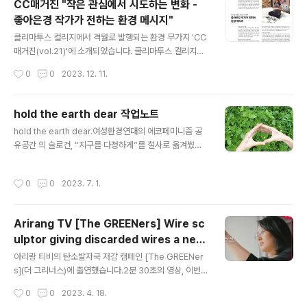
CC매거진 "작은 관심에서 시도하는 변화 -
반응을 불러온 대상에 대해 알고 싶어 집니다.일단 발견되
좋아은경 작가가 전하는 환경 메시지"
면 계속됩니다. 아이가 이해할 준비가 되지 않은 정보를 소
글 내용
화하도록 하는 것보다 아이가 알고 싶은 마음이 들도록 길
클리마투스 컬리지에서 격월로 발행되는 환경 무가지 'CC
을 터주는 것이 더 중요합니다.—레이첼 카슨(1907-196
매거진(vol.21)'에 소개되었습니다. 클리마투스 컬리지는
4), 센스 오브 원더I sincerely believe that for the ch
참여와 공유를 바탕으로 기후변화 대응 아이디어와 경험을
작성시간
0
0
2023. 12. 11.
il..
나누고 협업하는 국내 최초 기후변화 대응 청년 플랫폼입
니다. 클리마투스 컬리지는 기후위기 문제에 대한 사회적
공감대를 형성하고 미래세대와 함께 대응책을 모색하고 기
hold the earth dear 작업노트
후행동을 실천하기 위해 'CC매거진'을 창간하였고, 서울·
글 내용
hold the earth dear.여성환경연대의 에코페미니즘 공
경기·제주 등 150여 곳의 복합문화공간에서 무가지의 형
유공간 의 슬로건, “지구를 다정하게”를 철사로 옮겨썼습
태로 무료 배포하고 있습니다. 배포처 찾기 : https://clim
니다.hold dear to value highly, to care about gre
atuscollege.org/CCmagazinelocation신은숙 기자
atly (=cherish)높이 평가하다, 크게 신경 쓰다 (=소중히
님과 작업실에서 시간 가는 줄 모르고 나눈 긴 이야기가 어
작성시간
0
0
2023. 7. 1.
하다)hold to have or keep (something) in your ha
떻게 실릴지 궁금했는데요, 제가 꼭 전하고 싶은 내용이 편
nd, arms, etc.손, 팔 등에 (어떤 것을) 가지고 있다dear
안한 문장으..
loved or valued very much매우 사랑받거나 가치 있
Arirang TV [The GREENers] Wire sc
게 여기는존 버거의 책 《모든 것을 소중히 하라》의 영어 원
ulptor giving discarded wires a new
제이자, 책에 실린 개리스 에번스의 시 〈hold everything
글 내용
life-yoa EK
dear〉에서 힌트를 얻어 번역되었다 전해 들었습니다.《모
아리랑 티비의 탄소발자국 저감 캠페인 [The GREENer
든 것을 소중히 하라》는..
s](더 그리너스)에 출연했습니다.2분 30초의 영상, 이번
주 아리랑 티비 채널에서 유동적으로 여러 번 방영됩니다.
작성시간
0
0
2023. 4. 18.
촬영은 제 작업실에서 진행되었습니다. 인터뷰와 함께 폐