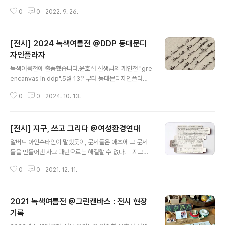
며 공감하는 자리입니다.남녀노소, 출신, 인종, 종교, 신념,
0
0
2022. 9. 26.
전문가와 아마추어 구분없이누구나 함께하는 전시회입니
다."—윤호섭 (녹색여름전 인사말 중에서) 녹색여름전202
2.8.31(수) - 9.30(금)오전 11시 - 오후 5시 휴관 없음, 입
[전시] 2024 녹색여름전 @DDP 동대문디
장료 없음그린캔바스(북한산우이역 2번 출구)https://pla
ce.map.kakao.com/1860470153주최: 그린캔바스
자인플라자
글 내용
후원: 매터스인류크, 범우연합, 보틀팩토리, 송석재단, GR
녹색여름전에 출품했습니다.윤호섭 선생님의 개인전 "gre
EENSEEDS, STAEDTLER [전시] 2022 녹색여름전 @
encanvas in ddp".5월 13일부터 동대문디자인플라자
그린캔바스자연의 어떤 것도 홀로 존재하지 않는다― 레이
3층 둘레길갤러리에서 열리고 있습니다.[포커스 인터뷰]
첼 카슨, 침묵의 봄, 1962#나무읽는목요일 1..
0
0
2024. 10. 13.
DDP에 펼쳐진 그린 캔버스, 윤호섭 디자이너8월 29일 부
터는 같은 공간에서 2024 녹색여름전을 함께 관람하실 수
있습니다.저는 이번 녹색여름전에 #나무읽는목요일 연작
[전시] 지구, 쓰고 그리다 @여성환경연대
중 '아메리카 원주민 속담' 철사 필사로 참가했습니다.녹색
글 내용
여름전 2024.8.29(금) - 9.29(일)DDP 동대문디자인플
알버트 아인슈타인이 말했듯이, 문제들은 애초에 그 문제
라자 3층 둘레길갤러리오전 10시 - 오후 8시추석 당일 휴
들을 만들어낸 사고 패턴으로는 해결할 수 없다.—지그문
관, 입장료 없음주최: 그린캔바스 후원: 송석재단, STAED
트 바우만 (1925-2017) 전시 [지구, 쓰고 그리다']에 참
TLER
0
0
2021. 12. 11.
가합니다.저는 철사로 알버트 아인슈타인의 문장을 필사한
작업 solve our problems with (_________) 과 함께,
해당 문장이 인용된 지그문트 바우만의 글을 작은 치약박
2021 녹색여름전 @그린캔바스 : 전시 현장
스 뒷면에 필사해 출품했습니다.여성환경연대는 지난 11
월, 특별한 공모전을 열었습니다.기후위기와 관련된 글을
기록
글 내용
필사하거나, 글을 읽고 느낀 점을 그림이나 사진 등 다양한