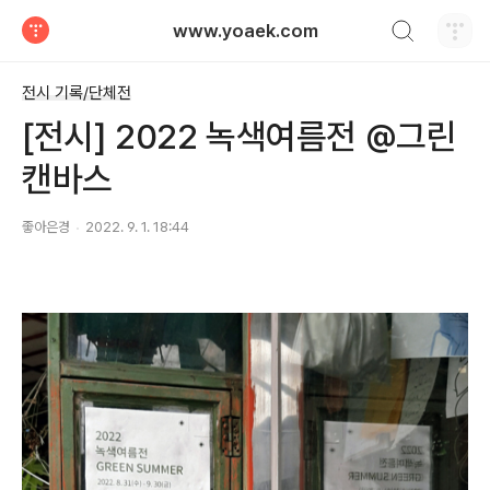
검색하기
www.yoaek.com
티스토리
전시 기록/단체전
[전시] 2022 녹색여름전 @그린
캔바스
좋아은경
2022. 9. 1. 18:44