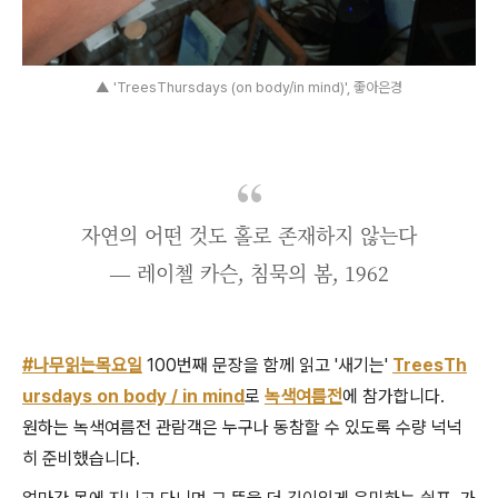
▲ 'TreesThursdays (on body/in mind)', 좋아은경
자연의 어떤 것도 홀로 존재하지 않는다
― 레이첼 카슨, 침묵의 봄, 1962
#나무읽는목요일
100번째 문장을 함께 읽고 '새기는'
TreesTh
ursdays on body / in mind
로
녹색여름전
에 참가합니다.
원하는 녹색여름전 관람객은 누구나 동참할 수 있도록 수량 넉넉
히 준비했습니다.