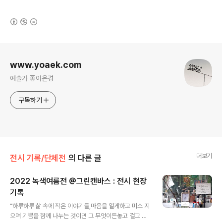
(새창열림)
로그 정보
www.yoaek.com
예술가 좋아은경
구독하기
더보기
전시 기록/단체전
의 다른 글
2022 녹색여름전 @그린캔바스 : 전시 현장
기록
글 내용
"하루하루 삶 속에 작은 이야기들,마음을 열게하고 미소 지
으며 기쁨을 함께 나누는 것이면 그 무엇이든놓고 걸고 보