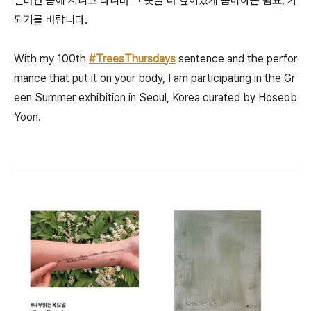
얼마간 몸에 지니고 다니며 그 뜻을 더 깊이있게 음미하는 쉼표, 가
되기를 바랍니다.
With my 100th
#TreesThursdays
sentence and the perfor
mance that put it on your body, I am participating in the Gr
een Summer exhibition in Seoul, Korea curated by Hoseob
Yoon.