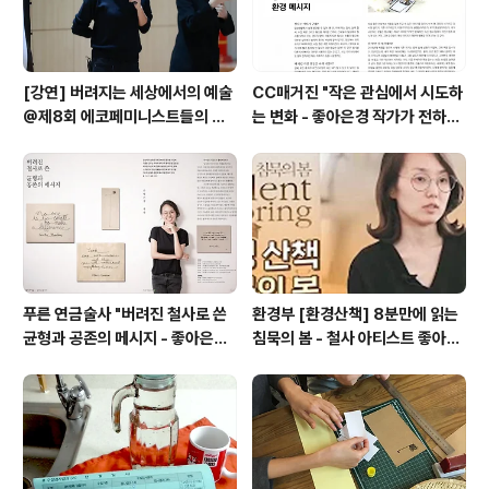
[강연] 버려지는 세상에서의 예술
CC매거진 "작은 관심에서 시도하
@제8회 에코페미니스트들의 컨
는 변화 - 좋아은경 작가가 전하는
퍼런스 (+ 여성주의저널 일다 "달
환경 메시지"
력, 빵 끈, 채소 묶은 폐철사로 작업
합니다")
푸른 연금술사 "버려진 철사로 쓴
환경부 [환경산책] 8분만에 읽는
균형과 공존의 메시지 - 좋아은경
침묵의 봄 - 철사 아티스트 좋아은
작가"
경