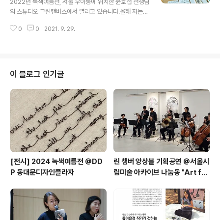
2022년 녹색여름전, 서울 우이동에 위치한 윤호섭 선생님
방법으로 표현한 시민들의 다양한 작품을 우편으로 받았어
의 스튜디오 그린캔바스에서 열리고 있습니다.올해 저는
요.필사 예시 자료로 ①IPCC 지구온난화 1.5도 특별보고
나무 사진 연작 중 [여기, 이팝나무]와 폐현수막 원단을 재
서 ②그레타 툰베리의 2019 UN 행동정상회의 연설 ③에
0
0
2021. 9. 29.
사용해 만든 가방 [가방으로 한 번 더]를 출품했습니다.관
코페미니스트..
람객은 리플렛을 펼쳐 보며 전시장에서 출품작 찾는 관람
미션에 참여할 수 있습니다."[나무를 심은 사람] 책 손으로
쓰기, 버려지는 끈끈한 테잎 덧붙여 공 만들기,'가슴 속에
나무를 가꾸고 있으면 새가 날아올지 모른다' 시구 재구성
이 블로그 인기글
하기, 잘 말린 소똥, 지렁이 똥 등미학적 가치가 중심이 아
닌 단순 소박한 노동에 가까운 수고의 결과물이 전시되는
자리입니다.악천후와 코로나 창궐의 와중에서 투병 중 후
손을 위해 생태시 휘호 써 주신 양희석 님, 여러 해 어린이
들 [나무를 심은 사람] 책..
[전시] 2024 녹색여름전 @DD
린 챔버 앙상블 기획공연 @서울시
P 동대문디자인플라자
립미술 아카이브 나눔동 "Art for
the Earth: 예술로 만나는 환경
의 소리와 색" 협업