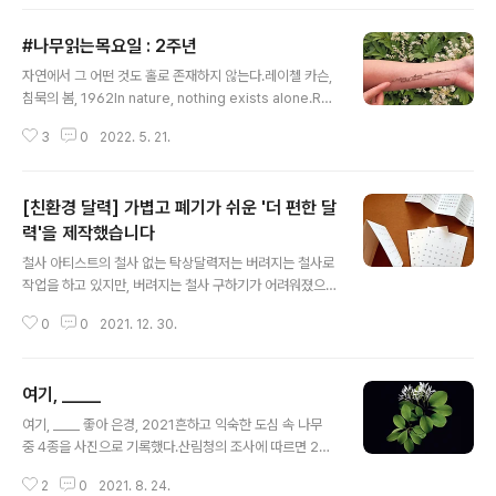
하다)hold to have or keep (something) in your ha
nd, arms, etc.손, 팔 등에 (어떤 것을) 가지고 있다dear
#나무읽는목요일 : 2주년
loved or valued very much매우 사랑받거나 가치 있
글 내용
게 여기는존 버거의 책 《모든 것을 소중히 하라》의 영어 원
자연에서 그 어떤 것도 홀로 존재하지 않는다.레이첼 카슨,
제이자, 책에 실린 개리스 에번스의 시 〈hold everything
침묵의 봄, 1962In nature, nothing exists alone.Rac
dear〉에서 힌트를 얻어 번역되었다 전해 들었습니다.《모
hel Carson, Silent Spring, 1962 목요일마다 나무문
든 것을 소중히 하라》는..
3
0
2022. 5. 21.
장 읽기. 2020년 5월 21일 목요일 시작한 철사 필사 프로
젝트 #나무읽는목요일이 오늘 2주년을 맞았습니다.일주일
에 적어도 하루, 나무 요일인 목요일마다 나무가 우리에게
[친환경 달력] 가볍고 폐기가 쉬운 '더 편한 달
실질적, 물리적으로, 정서적으로, 환경적으로 얼마나 소중
한지 생각해 볼 수 있는 문장 나누고자 했습니다.100번의
력'을 제작했습니다
글 내용
목요일 기록을 홈페이지에 정리했습니다.http://yoaek.c
철사 아티스트의 철사 없는 탁상달력저는 버려지는 철사로
om/treesthursdays.html2년 동안 한 주의 빠짐 없이
작업을 하고 있지만, 버려지는 철사 구하기가 어려워졌으
나무 문장을 철사로 옮겨 썼던 목요일의 일과,잠시 멈춰 그
면 해요. 달력의 철사로 만든 새 으로 작업을 시작했고 이후
동안 철사로 옮겨쓴 ..
0
0
2021. 12. 30.
일상에서 버려지는 철사를 수집해 재료로 사용합니다. ​철
사라는 재료에 특별히 관심이 있었던 것도 아니고 꼭 버려
지는 철사만 써야겠다고 결심했던 것도 아니었어요. 작업
여기, _____
을 시작하고 보니 정말 아주 손쉽게 쓰고 버려지는 철사가
글 내용
많았어요. 새로 살 겨를이 없을 만큼요. 전시, 강연과 워크
여기, ____ 좋아 은경, 2021흔하고 익숙한 도심 속 나무
숍을 통해 사람들을 만나며 꼭 하고 싶은 이야기 중 하나가
중 4종을 사진으로 기록했다.산림청의 조사에 따르면 202
우리가 불필요한 것들에 너무 둘러싸여 있지 않느냐는 것
0년 말 기준 우리나라 가로수로 왕벚나무 및 벚나무, 은행
이에요. 게다가 그 물건들이 어떻게 만들어지고 폐기되는
2
0
2021. 8. 24.
나무, 이팝나무, 느티나무, 무궁화, 배롱나무, 양버즘나무,