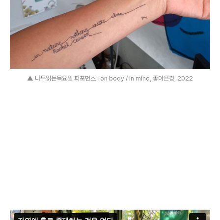
▲ 나무읽는목요일 퍼포먼스 : on body / in mind, 좋아은경, 2022