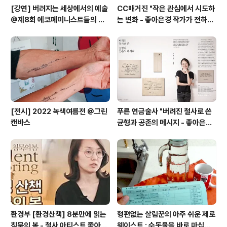
[강연] 버려지는 세상에서의 예술
CC매거진 "작은 관심에서 시도하
@제8회 에코페미니스트들의 컨
는 변화 - 좋아은경 작가가 전하는
퍼런스 (+ 여성주의저널 일다 "달
환경 메시지"
력, 빵 끈, 채소 묶은 폐철사로 작업
합니다")
[전시] 2022 녹색여름전 @그린
푸른 연금술사 "버려진 철사로 쓴
캔바스
균형과 공존의 메시지 - 좋아은경
작가"
환경부 [환경산책] 8분만에 읽는
형편없는 살림꾼의 아주 쉬운 제로
침묵의 봄 - 철사 아티스트 좋아은
웨이스트 : 수돗물을 바로 마십니