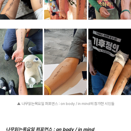
▲ 나무읽는목요일 퍼포먼스 : on body / in mind에 참가한 시민들
나무읽는목요일 퍼포먼스 : on body / in mind