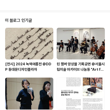
지 그 과정을 모른 채 사고 쓰고 버리고 있지 않나요? (쓰지
단풍나무, 메타세콰이어, 곰솔, 중국단풍, 백합나무, 기타
않고 두었다가 버리는 것도 상당하..
순으로 식재되어 있다. (출처: 산림청 '도시숲을 이어주는
가로수·가로숲')나무에 집중하게 된 계기는 기후위기이다.
나는 2018년 폭염을 겪고 나서야 비로소 기후위기를 실감
이 블로그 인기글
했다. 미래에 도래할 기후위기를 느닷없이 '현재'에 마주한
것이다.전에 없던 위기감을 지니고 여러 자료를 읽으며 나
무와 숲이 우리를 보호하고 있다는 것을 알게 되었다.이를
바탕으로 2018년에는 개인전 Trees Protect ( ..
[전시] 2024 녹색여름전 @DD
린 챔버 앙상블 기획공연 @서울시
P 동대문디자인플라자
립미술 아카이브 나눔동 "Art for
the Earth: 예술로 만나는 환경
의 소리와 색" 협업