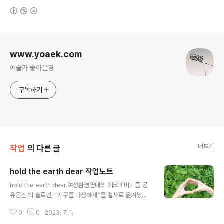
(새창열림)
로그 정보
www.yoaek.com
예술가 좋아은경
구독하기
더보기
작업
의 다른 글
hold the earth dear 작업노트
글 내용
hold the earth dear.여성환경연대의 에코페미니즘 공
유공간 의 슬로건, “지구를 다정하게”를 철사로 옮겨썼습
니다.hold dear to value highly, to care about gre
0
0
2023. 7. 1.
atly (=cherish)높이 평가하다, 크게 신경 쓰다 (=소중히