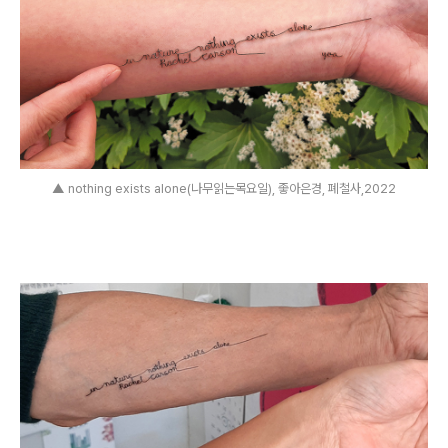
▲ nothing exists alone(나무읽는목요일), 좋아은경, 폐철사,2022