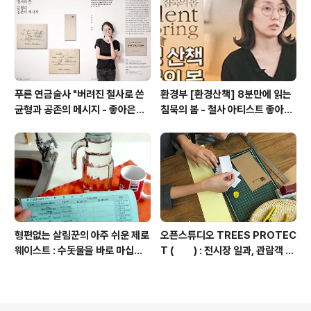
합니다")
푸른 연금술사 "버려진 철사로 쓴
환경부 [환경산책] 8분만에 읽는
균형과 공존의 메시지 - 좋아은경
침묵의 봄 - 철사 아티스트 좋아은
작가"
경
형편없는 살림꾼의 아주 쉬운 제로
오픈스튜디오 TREES PROTEC
웨이스트 : 수돗물을 바로 마십니
T ( ) : 전시장 일과, 관람객 참
다 + 이탈리아 음수대
여 프로그램