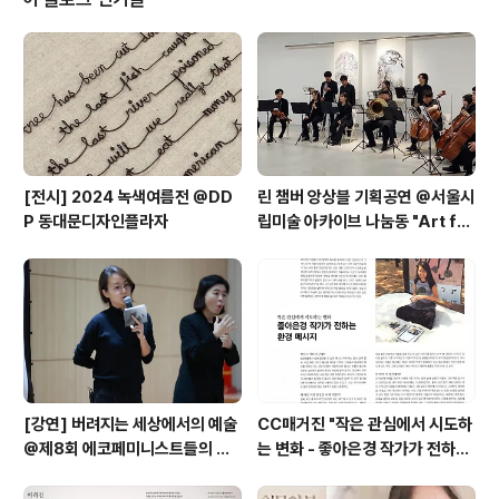
궁금한 것을 물어왔어요. 한마디 한마디 놓치지 않는 놀라
운 집중력, 천진난만함이 가득했습니다. 왁자지껄 정말 재
미나게 철사로 작은 새 만들었습니다. 남은 전시 기간, 매주
토요일과 일요일(9월 9일, 15일, 16일, 22일, 29일, 30
일)에 ..
[전시] 2024 녹색여름전 @DD
린 챔버 앙상블 기획공연 @서울시
P 동대문디자인플라자
립미술 아카이브 나눔동 "Art for
the Earth: 예술로 만나는 환경
의 소리와 색" 협업
[강연] 버려지는 세상에서의 예술
CC매거진 "작은 관심에서 시도하
@제8회 에코페미니스트들의 컨
는 변화 - 좋아은경 작가가 전하는
퍼런스 (+ 여성주의저널 일다 "달
환경 메시지"
력, 빵 끈, 채소 묶은 폐철사로 작업