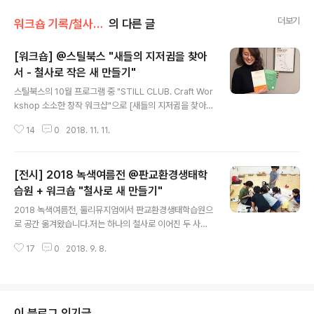
더보기
워크숍 기록/철사로 새 만들기 + 철사로 손 만들기
의 다른 글
[워크숍] @스틸북스 "새들의 지저귐을 찾아
서 - 철사로 작은 새 만들기"
글 내용
스틸북스의 10월 프로그램 중 "STILL CLUB. Craft Wor
kshop 소소한 창작 워크샵"으로 [새들의 지저귐을 찾아
서: 철사로 작은 새 만들기] 진행했습니다.정답게 모여 손
14
0
2018. 11. 11.
쓰는 시간 가졌습니다. 참가자 전원에게 '2019 균형 달
력'을 선물했습니다.워크숍을 앞두고 스틸북스에서 도서
세 권을 추천해달라는 요청을 해왔습니다. 고심 끝에 레이
[전시] 2018 녹색여름전 @판교환경생태학
첼 카슨의 , 존 버거의 와 시릴 디옹의 을 소개했습니다. Ins
tagram에서 이 게시물 보기 yoa 좋아은경(@_yoaek)님
습원 + 워크숍 "철사로 새 만들기"
글 내용
의 공유 게시물님,2018 10월 22 12:12오전 PDT
2018 녹색여름전, 둘리뮤지엄에서 판교환경생태학습원으
로 공간 옮겨왔습니다.저는 하나의 철사로 이어진 두 사람
과 차오르는 달을 액자에 구성한 '밤 지나 새벽이 밝아오고
17
0
2018. 9. 8.
겨울 지나 봄이 온다는 것 infinitely healing'을 출품해 올
해도 녹색여름전에 참가하고 있습니다.9월 8일에는 워크
숍 [철사로 작은 새 만들기 (좋아은경)]을 2회 진행해 전시
장을 찾은 어린이 관람객을 더 가까이 만났습니다.전시와
작품을 설명하는 저에게 눈망울 반짝이며 가까이다가 와
이 블로그 인기글